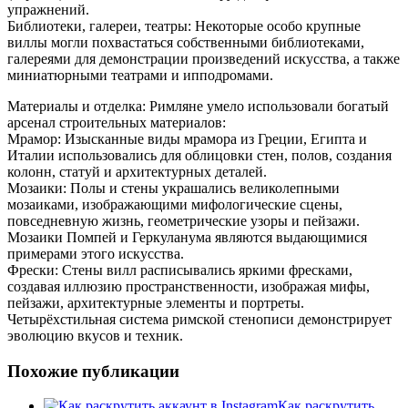
упражнений.
Библиотеки, галереи, театры: Некоторые особо крупные
виллы могли похвастаться собственными библиотеками,
галереями для демонстрации произведений искусства, а также
миниатюрными театрами и ипподромами.
Материалы и отделка: Римляне умело использовали богатый
арсенал строительных материалов:
Мрамор: Изысканные виды мрамора из Греции, Египта и
Италии использовались для облицовки стен, полов, создания
колонн, статуй и архитектурных деталей.
Мозаики: Полы и стены украшались великолепными
мозаиками, изображающими мифологические сцены,
повседневную жизнь, геометрические узоры и пейзажи.
Мозаики Помпей и Геркуланума являются выдающимися
примерами этого искусства.
Фрески: Стены вилл расписывались яркими фресками,
создавая иллюзию пространственности, изображая мифы,
пейзажи, архитектурные элементы и портреты.
Четырёхстильная система римской стенописи демонстрирует
эволюцию вкусов и техник.
Похожие публикации
Как раскрутить