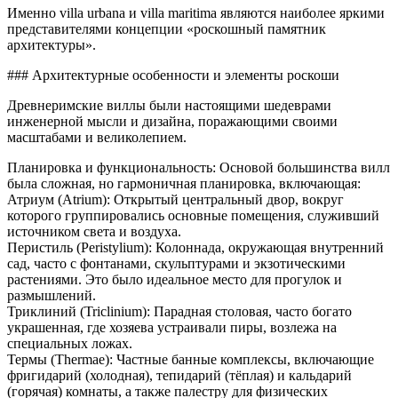
Именно villa urbana и villa maritima являются наиболее яркими
представителями концепции «роскошный памятник
архитектуры».
### Архитектурные особенности и элементы роскоши
Древнеримские виллы были настоящими шедеврами
инженерной мысли и дизайна, поражающими своими
масштабами и великолепием.
Планировка и функциональность: Основой большинства вилл
была сложная, но гармоничная планировка, включающая:
Атриум (Atrium): Открытый центральный двор, вокруг
которого группировались основные помещения, служивший
источником света и воздуха.
Перистиль (Peristylium): Колоннада, окружающая внутренний
сад, часто с фонтанами, скульптурами и экзотическими
растениями. Это было идеальное место для прогулок и
размышлений.
Триклиний (Triclinium): Парадная столовая, часто богато
украшенная, где хозяева устраивали пиры, возлежа на
специальных ложах.
Термы (Thermae): Частные банные комплексы, включающие
фригидарий (холодная), тепидарий (тёплая) и кальдарий
(горячая) комнаты, а также палестру для физических