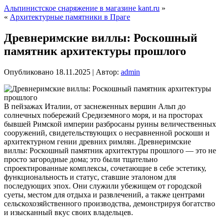
Альпинистское снаряжение в магазине kant.ru
»
«
Архитектурные памятники в Праге
Древнеримские виллы: Роскошный
памятник архитектуры прошлого
Опубликовано
18.11.2025
|
Автор:
admin
В пейзажах Италии, от заснеженных вершин Альп до
солнечных побережий Средиземного моря, и на просторах
бывшей Римской империи разбросаны руины величественных
сооружений, свидетельствующих о несравненной роскоши и
архитектурном гении древних римлян. Древнеримские
виллы: Роскошный памятник архитектуры прошлого — это не
просто загородные дома; это были тщательно
спроектированные комплексы, сочетающие в себе эстетику,
функциональность и статус, ставшие эталоном для
последующих эпох. Они служили убежищем от городской
суеты, местом для отдыха и развлечений, а также центрами
сельскохозяйственного производства, демонстрируя богатство
и изысканный вкус своих владельцев.