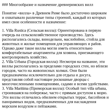
### Многообразие и назначение древнеримских вилл
Понятие «вилла» в Древнем Риме было достаточно широким
и охватывало различные типы строений, каждый из которых
имел свои особенности и назначение:
1. Villa Rustica (Сельская вилла): Ориентирована в первую
очередь на сельскохозяйственное производство. Здесь
располагались склады, винодельни, маслобойни, стойла для
животных и жилые помещения для управляющих и рабов.
Однако даже такие виллы могли иметь относительно
комфортабельные апартаменты для хозяина, приезжающего
контролировать хозяйство.
2. Villa Urbana (Городская вилла): Несмотря на название, эти
виллы располагались за пределами городских стен, но вблизи
городов, часто на живописных холмах. Они были
предназначены исключительно для отдыха и досуга,
представляя собой настоящие роскошные дворцы с
многочисленными помещениями, садами и всеми удобствами.
3. Villa Maritima (Приморская вилла): Особый тип villa urbana,
строившаяся на побережье, часто с прямым доступом к морю.
Эти виллы отличались обилием открытых террас, бассейнов и
панорамных видов, предназначенных для наслаждения
морским воздухом и пейзажами.