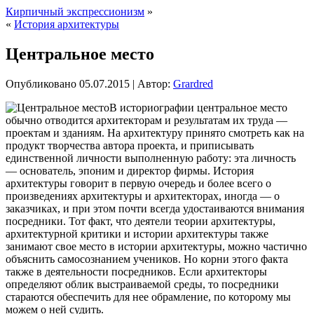
Кирпичный экспрессионизм
»
«
История архитектуры
Центральное место
Опубликовано
05.07.2015
|
Автор:
Grardred
В историографии центральное место
обычно отводится архитекторам и результатам их труда —
проектам и зданиям. На архитектуру принято смотреть как на
продукт творчества автора проекта, и приписывать
единственной личности выполненную работу: эта личность
— основатель, эпоним и директор фирмы. История
архитектуры говорит в первую очередь и более всего о
произведениях архитектуры и архитекторах,
иногда — о
заказчиках, и при этом почти всегда удостаиваются внимания
посредники. Тот факт, что деятели теории архитектуры,
архитектурной критики и истории архитектуры также
занимают свое место в истории архитектуры, можно частично
объяснить самосознанием учеников. Но корни этого факта
также в деятельности посредников. Если архитекторы
определяют облик выстраиваемой среды, то посредники
стараются обеспечить для нее обрамление, по которому мы
можем о ней судить.