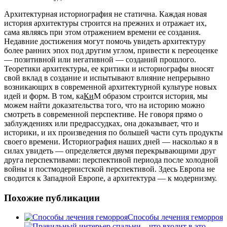
Архитектурная историография не статична. Каждая новая
история архитектуры строится на прежних и отражает их,
сама являясь при этом отражением времени ее создания.
Недавние достижения могут помочь увидеть архитектуру
более ранних эпох под другим углом, привести к переоценке
— позитивной или негативной — созданий прошлого.
Теоретики архитектуры, ее критики и историографы вносят
свой вклад в создание и испытывают влияние непрерывно
возникающих в современной архитектурной культуре новых
идей и форм. В том, ка
Ки
М образом строится история, мы
можем найти доказательства того, что на историю можно
смотреть в современной перспективе. Не говоря прямо о
заблуждениях или предрассудках, она доказывает, что и
историки, и их произведения по большей части суть продукты
своего времени. Историография наших дней — насколько я в
силах увидеть — определяется двумя перекрывающими друг
друга перспективами: перспективой периода после холодной
войны и постмодернистской перспективой. Здесь Европа не
сводится к Западной Европе, а архитектура — к модернизму.
Похожие публикации
Способы лечения геморроя