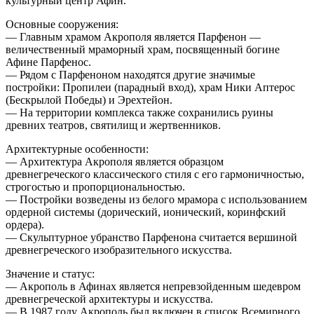
культурный центр Афин.
Основные сооружения:
— Главным храмом Акрополя является Парфенон —
величественный мраморный храм, посвященный богине
Афине Парфенос.
— Рядом с Парфеноном находятся другие значимые
постройки: Пропилеи (парадный вход), храм Ники Аптерос
(Бескрылой Победы) и Эрехтейон.
— На территории комплекса также сохранились руины
древних театров, святилищ и жертвенников.
Архитектурные особенности:
— Архитектура Акрополя является образцом
древнегреческого классического стиля с его гармоничностью,
строгостью и пропорциональностью.
— Постройки возведены из белого мрамора с использованием
ордерной системы (дорический, ионический, коринфский
ордера).
— Скульптурное убранство Парфенона считается вершиной
древнегреческого изобразительного искусства.
Значение и статус:
— Акрополь в Афинах является непревзойденным шедевром
древнегреческой архитектуры и искусства.
— В 1987 году Акрополь был включен в список Всемирного