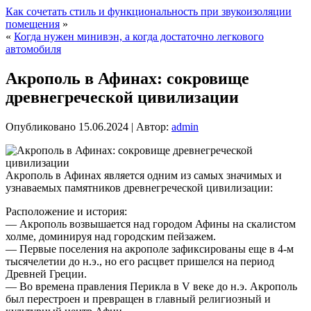
Как сочетать стиль и функциональность при звукоизоляции
помещения
»
«
Когда нужен минивэн, а когда достаточно легкового
автомобиля
Акрополь в Афинах: сокровище
древнегреческой цивилизации
Опубликовано
15.06.2024
|
Автор:
admin
Акрополь в Афинах является одним из самых значимых и
узнаваемых памятников древнегреческой цивилизации:
Расположение и история:
— Акрополь возвышается над городом Афины на скалистом
холме, доминируя над городским пейзажем.
— Первые поселения на акрополе зафиксированы еще в 4-м
тысячелетии до н.э., но его расцвет пришелся на период
Древней Греции.
— Во времена правления Перикла в V веке до н.э. Акрополь
был перестроен и превращен в главный религиозный и