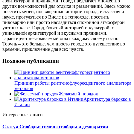
архитектурой и пряниками. Город предлагает множество
других возможностей для отдыха и развлечений. Здесь можно
посетить музеи, посвящённые истории города, искусству и
науке, прогуляться по Висле на теплоходе, посетить
пивоварню или просто насладиться спокойной атмосферой
уютных кафе. Город, богатый историей и культурой, с
уникальной архитектурой и вкусными пряниками,
гарантирует незабываемый опыт каждому своему гостю.
Торунь – это больше, чем просто город; это путешествие во
времени, приключение для всех чувств.
Похожие публикации
Принцип работы рентгенофлуоресцентного анализатора
металлов
Желаемый порядок
Архитектура барокко в
Италии
Интересные записи
Статуя Свободы: символ свободы и демократии