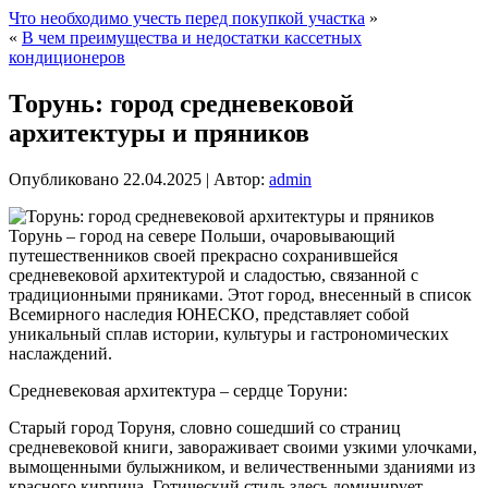
Что необходимо учесть перед покупкой участка
»
«
В чем преимущества и недостатки кассетных
кондиционеров
Торунь: город средневековой
архитектуры и пряников
Опубликовано
22.04.2025
|
Автор:
admin
Торунь – город на севере Польши, очаровывающий
путешественников своей прекрасно сохранившейся
средневековой архитектурой и сладостью, связанной с
традиционными пряниками. Этот город, внесенный в список
Всемирного наследия ЮНЕСКО, представляет собой
уникальный сплав истории, культуры и гастрономических
наслаждений.
Средневековая архитектура – сердце Торуни:
Старый город Торуня, словно сошедший со страниц
средневековой книги, завораживает своими узкими улочками,
вымощенными булыжником, и величественными зданиями из
красного кирпича. Готический стиль здесь доминирует,