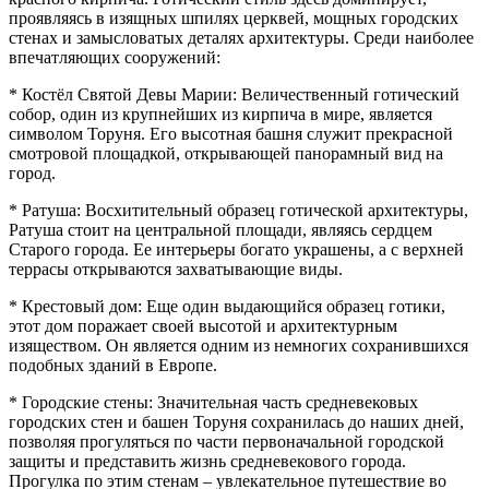
проявляясь в изящных шпилях церквей, мощных городских
стенах и замысловатых деталях архитектуры. Среди наиболее
впечатляющих сооружений:
* Костёл Святой Девы Марии: Величественный готический
собор, один из крупнейших из кирпича в мире, является
символом Торуня. Его высотная башня служит прекрасной
смотровой площадкой, открывающей панорамный вид на
город.
* Ратуша: Восхитительный образец готической архитектуры,
Ратуша стоит на центральной площади, являясь сердцем
Старого города. Ее интерьеры богато украшены, а с верхней
террасы открываются захватывающие виды.
* Крестовый дом: Еще один выдающийся образец готики,
этот дом поражает своей высотой и архитектурным
изяществом. Он является одним из немногих сохранившихся
подобных зданий в Европе.
* Городские стены: Значительная часть средневековых
городских стен и башен Торуня сохранилась до наших дней,
позволяя прогуляться по части первоначальной городской
защиты и представить жизнь средневекового города.
Прогулка по этим стенам – увлекательное путешествие во