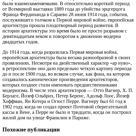
были взаимозаменяемыми. В относительно короткий период
от Всемирной выставки 1889 года до убийства эрцгерцога
Франца Фердинанда в Сараево 28 июня 1914 года, события,
послужившего толчком к Первой мировой войне, европейская
архитектура прошла плодотворный период развития. В
истории архитектуры это время было не просто разрывом с
девятнадцатым веком и поворотом к движению модерна
двадцатых годов.
До 1914 года, когда разразилась Первая мировая война,
европейская архитектура была весьма разнообразной в своих
проявлениях. Несмотря на двойственный характер «ар нуво»,
в ретроспективе оно дало предельно четкую картину периода
до и после 1900 года, во всяком случае, как фона, на котором
создавались канонические произведения архитекторов,
которых позднее стали именовать предшественниками
модернизма. В числе этих архитекторов — Отто Вагнер, Х. П.
Берлаге, Йозеф Ольбрих, Петер Беренс, Адольф Лоос, Йозеф
Хоффман, Ян Котера и Огюст Перре. Вагнеру был 61 год в
1902 году, когда он создал проект Почтовой сберегательной
кассы в Вене, а Перре не было и тридцати, когда он построил
жилой дом на улице Франклин в Париже.
Похожие публикации