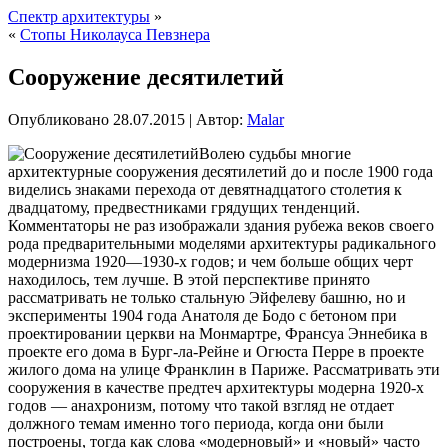
Спектр архитектуры
»
«
Стопы Николауса Певзнера
Сооружение десятилетий
Опубликовано
28.07.2015
|
Автор:
Malar
Волею судьбы многие
архитектурные сооружения десятилетий до и после 1900 года
виделись знаками перехода от девятнадцатого столетия к
двадцатому, предвестниками грядущих тенденций.
Комментаторы не раз изображали здания рубежа веков своего
рода предварительными моделями архитектуры радикального
модернизма 1920—1930-х годов; и чем больше общих черт
находилось, тем лучше. В этой перспективе принято
рассматривать
не только стальную Эйфелеву башню, но и
эксперименты 1904 года Анатоля де Бодо с бетоном при
проектировании церкви на Монмартре, Франсуа Эннебика в
проекте его дома в Бург-ла-Рейне и Огюста Перре в проекте
жилого дома на улице Франклин в Париже. Рассматривать эти
сооружения в качестве предтеч архитектуры модерна 1920-х
годов — анахронизм, потому что такой взгляд не отдает
должного темам именно того периода, когда они были
построены, тогда как слова «модерновый» и «новый» часто