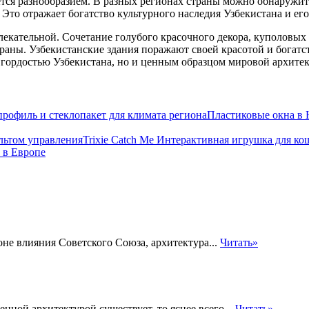
ается разнообразием. В разных регионах страны можно обнаружи
Это отражает богатство культурного наследия Узбекистана и е
лекательной. Сочетание голубого красочного декора, куполовых
траны. Узбекистанские здания поражают своей красотой и богат
ко гордостью Узбекистана, но и ценным образцом мировой архите
Пластиковые окна в 
Trixie Catch Me Интерактивная игрушка для ко
 в Европе
оне влияния Советского Союза, архитектура...
Читать»
нной архитектурой существует, то яснее всего...
Читать»