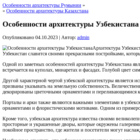
Особенности архитектуры Румынии
»
«
Особенности архитектуры Казахстана
Особенности архитектуры Узбекистана
Опубликовано
04.10.2023
|
Автор:
admin
Архитектура Узбекист
Узбекистан славится своими прекрасными постройками, которые
Одной из заметных особенностей архитектуры Узбекистана явля
встречается на куполах, минаретах и фасадах. Голубой цвет с
Другой характерной чертой узбекской архитектуры является 
призваны указывать на земельную собственность. Величествен
декорированы цветочными орнаментами и переливающимися к
Порталы и арки также являются важными элементами в узбекск
орнаментами и флористическими мотивами. Одним из примеров
Кроме того, узбекская архитектура известна своими великоле
просторные и украшенные дворы, которые окружены галереями
покойное пространство, где жители и посетители могут наслаж