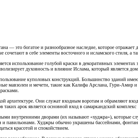
ана — это богатое и разнообразное наследие, которое отражает
 сочетают в себе элементы восточного и исламского стиля, а т
ется использование голубой краски в декоративных элементах зд
имволизирует духовность и влияние Ислама, который является д
использование куполовых конструкций. Большинство зданий име
ные мавзолеи и мечети, такие как Калифа Арслана, Гури-Амир и
расками.
ой архитектуре. Они служат входным воротам и обрамляют вход
 таких арок является основной вход в самаркандский комплекс 
пными внутренними дворами (их называют «худжра»), которые с
 и павильонами. Худжры обычно украшены бассейнами, фонтана
даться красотой и спокойствием.