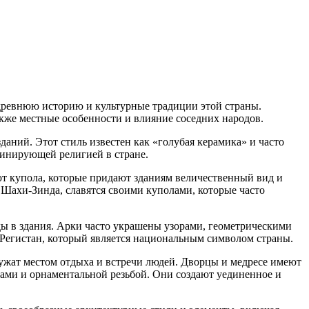
 древнюю историю и культурные традиции этой страны.
акже местные особенности и влияние соседних народов.
аний. Этот стиль известен как «голубая керамика» и часто
оминирующей религией в стране.
ют купола, которые придают зданиям величественный вид и
 Шахи-Зинда, славятся своими куполами, которые часто
ы в здания. Арки часто украшены узорами, геометрическими
Регистан, который является национальным символом страны.
лужат местом отдыха и встречи людей. Дворцы и медресе имеют
ми и орнаментальной резьбой. Они создают уединенное и