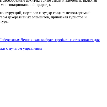
ть своеобразные архитектурные стили и элементы, включая
го многонациональной природы.
 конструкций, порталов и худжр создает неповторимый
ством декоративных элементов, привлекая туристов и
ктуры.
Набережных Челнах: как выбрать профиль и стеклопакет для
шки с пультом управления