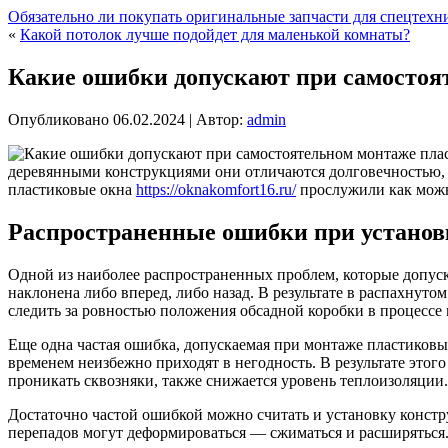
Обязательно ли покупать оригинальные запчасти для спецтехн
«
Какой потолок лучше подойдет для маленькой комнаты?
Какие ошибки допускают при самостоя
Опубликовано
06.02.2024
|
Автор:
admin
деревянными конструкциями они отличаются долговечностью, п
пластиковые окна
https://oknakomfort16.ru/
прослужили как можн
Распространенные ошибки при установ
Одной из наиболее распространенных проблем, которые допуск
наклонена либо вперед, либо назад. В результате в распахнуто
следить за ровностью положения обсадной коробки в процессе 
Еще одна частая ошибка, допускаемая при монтаже пластиков
временем неизбежно приходят в негодность. В результате этог
проникать сквозняки, также снижается уровень теплоизоляци
Достаточно частой ошибкой можно считать и установку констр
перепадов могут деформироваться — сжиматься и расширяться. 