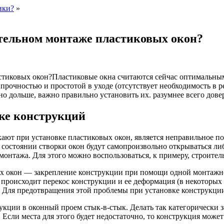
ики?
»
тельном монтаже пластиковых окон?
Пластиковые окна считаются сейчас оптимальны
рочностью и простотой в уходе (отсутствует необходимость в ре
о дольше, важно правильно установить их. разумнее всего дов
ке конструкций
ают при установке пластиковых окон, является неправильное по
м состоянии створки окон будут самопроизвольно открываться ли
монтажа. Для этого можно воспользоваться, к примеру, строите
ых окон — закрепление конструкции при помощи одной монтажн
о происходит перекос конструкции и ее деформация (в некоторых
и. Для предотвращения этой проблемы при установке конструкц
укции в оконный проем стык-в-стык. Делать так категорически 
Если места для этого будет недостаточно, то конструкция может