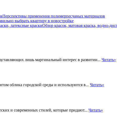
Перспективы применения полимерпесчаных материалов
авильно выбрать квартиру в новостройке
Обзор красок, матовая краска, водно-ди
едставляющих лишь маргинальный интерес в развитии...
Читать»
ом облика городской среды и используются в...
Читать»
ских и современных стилей, которые придают...
Читать»