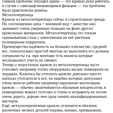
главная проблема текущих крыш — это кривые руки рабочих,
в случае с самозащёлкивающимся фальцем — эта проблема
была практически решена.
Металлочерепица
Кровли из металлочерепицы сейчас в строительном тренде.
По соотношению цена + внешний вид + качество они
занимают очень уверенные позиции на фоне других
кровельных материалов. Металлочерепица это тонкая
оцинкованная сталь с нанесённым на неё цветным
полимерным покрытием.
Преимущества надёжность на больших плоскостях, средний
вес, относительно простой монтаж но выполнять его должны
специалисты т.к. при монтаже есть нюансы которые
неспециалист учесть не сможет.
Теперь о недостатках кровли из металлочерепицы часто
утепляют например чтобы оборудовать жилые помещения на
чердаках. Казалось бы утеплить кровлю довольно просто
напихал утеплителя и всё, но ошибки которые допускают
очень многие рабочие например нарушение вентиляции
кровли — обычно заканчиваются обильным конденсатом, в
помещениях мокнут потолки и стены и исправить их потом
очень дорого, дороже чем сразу нанять квалифицированных
мастеров.
Ещё, металлочерепичные кровли отличаются обилием
различных мелких деталей ендовы, коньки, примыкания,