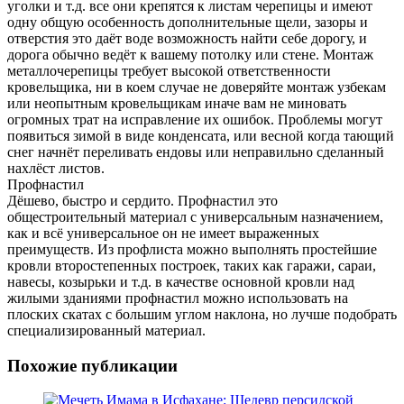
уголки и т.д. все они крепятся к листам черепицы и имеют
одну общую особенность дополнительные щели, зазоры и
отверстия это даёт воде возможность найти себе дорогу, и
дорога обычно ведёт к вашему потолку или стене. Монтаж
металлочерепицы требует высокой ответственности
кровельщика, ни в коем случае не доверяйте монтаж узбекам
или неопытным кровельщикам иначе вам не миновать
огромных трат на исправление их ошибок. Проблемы могут
появиться зимой в виде конденсата, или весной когда тающий
снег начнёт переливать ендовы или неправильно сделанный
нахлёст листов.
Профнастил
Дёшево, быстро и сердито. Профнастил это
общестроительный материал с универсальным назначением,
как и всё универсальное он не имеет выраженных
преимуществ. Из профлиста можно выполнять простейшие
кровли второстепенных построек, таких как гаражи, сараи,
навесы, козырьки и т.д. в качестве основной кровли над
жилыми зданиями профнастил можно использовать на
плоских скатах с большим углом наклона, но лучше подобрать
специализированный материал.
Похожие публикации