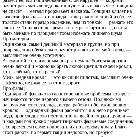
разъест её, если оцинкованный слой нарушен — коррозия
начнёт разъедать холоднокатанную сталь и здесь уже толщина
не спасёт — металл проржавеет насквозь. Толщина влияет на
качество фальца — это правда, фальц выполненный из более
толстой стали гораздо надёжнее, чем из тонкой — разжать его
сложнее. Тонкая сталь гремит от ветра, «картины» должны
быть меньше по площади чтобы избежать лишнего шума.
Про материал
Оцинковка- самый дешёвый материал в группе, но при
повреждении обязательно начнёт ржаветь и на мой взгляд —
выглядит не очень эстетично.
Алюминий с полимерным покрытием- не боится коррозии,
очень лёгкий и можно выбрать любой цвет для своей кровли,
хоть зелёный, хоть красный.
Медь- медная кровля — это высший пилотаж, выглядит очень
эффектно, не ржавеет и стоит дорого.
Про фальц
Одинарный фальц- это гарантированные проблемы которые
начинаются после первого зимнего сезона. Под любыми
нагрузками от снега, льда, ветра, рабочих обслуживающих
кровлю — одинарный фальц расходится и в него проникает
вода, происходит это постепенно на всей площади кровли —
и каждый год нужно герметизировать фальцевые соединения,
а со временем герметизировать их по второму кругу. Благо
стоят работы по герметизации недорого, но требуют