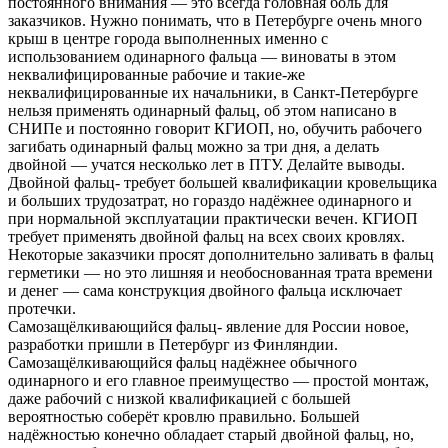
постоянного внимания — это всегда головная боль для
заказчиков. Нужно понимать, что в Петербурге очень много
крыш в центре города выполненных именно с
использованием одинарного фальца — виноваты в этом
неквалифицированные рабочие и такие-же
неквалифицированные их начальники, в Санкт-Петербурге
нельзя применять одинарный фальц, об этом написано в
СНИПе и постоянно говорит КГИОП, но, обучить рабочего
загибать одинарный фальц можно за три дня, а делать
двойной — учатся несколько лет в ПТУ. Делайте выводы.
Двойной фальц- требует большей квалификации кровельщика
и больших трудозатрат, но гораздо надёжнее одинарного и
при нормальной эксплуатации практически вечен. КГИОП
требует применять двойной фальц на всех своих кровлях.
Некоторые заказчики просят дополнительно заливать в фальц
герметики — но это лишняя и необоснованная трата времени
и денег — сама конструкция двойного фальца исключает
протечки.
Самозащёлкивающийся фальц- явление для России новое,
разработки пришли в Петербург из Финляндии.
Самозащёлкивающийся фальц надёжнее обычного
одинарного и его главное преимущество — простой монтаж,
даже рабочий с низкой квалификацией с большей
вероятностью соберёт кровлю правильно. Большей
надёжностью конечно обладает старый двойной фальц, но,