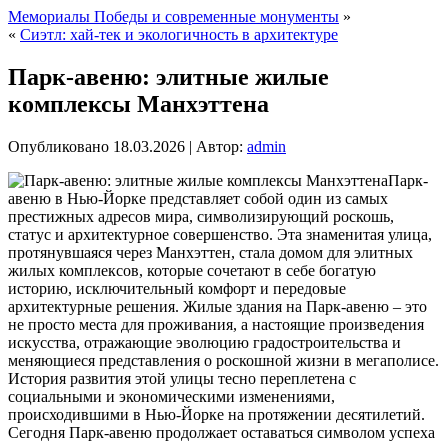
Мемориалы Победы и современные монументы
»
«
Сиэтл: хай-тек и экологичность в архитектуре
Парк-авеню: элитные жилые
комплексы Манхэттена
Опубликовано
18.03.2026
|
Автор:
admin
Парк-
авеню в Нью-Йорке представляет собой один из самых
престижных адресов мира, символизирующий роскошь,
статус и архитектурное совершенство. Эта знаменитая улица,
протянувшаяся через Манхэттен, стала домом для элитных
жилых комплексов, которые сочетают в себе богатую
историю, исключительный комфорт и передовые
архитектурные решения. Жилые здания на Парк-авеню – это
не просто места для проживания, а настоящие произведения
искусства, отражающие эволюцию градостроительства и
меняющиеся представления о роскошной жизни в мегаполисе.
История развития этой улицы тесно переплетена с
социальными и экономическими изменениями,
происходившими в Нью-Йорке на протяжении десятилетий.
Сегодня Парк-авеню продолжает оставаться символом успеха