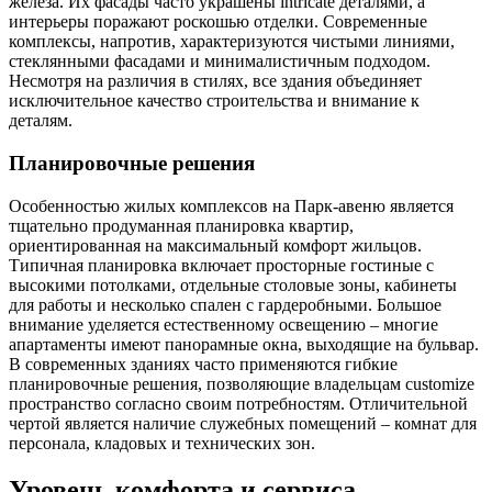
железа. Их фасады часто украшены intricate деталями, а
интерьеры поражают роскошью отделки. Современные
комплексы, напротив, характеризуются чистыми линиями,
стеклянными фасадами и минималистичным подходом.
Несмотря на различия в стилях, все здания объединяет
исключительное качество строительства и внимание к
деталям.
Планировочные решения
Особенностью жилых комплексов на Парк-авеню является
тщательно продуманная планировка квартир,
ориентированная на максимальный комфорт жильцов.
Типичная планировка включает просторные гостиные с
высокими потолками, отдельные столовые зоны, кабинеты
для работы и несколько спален с гардеробными. Большое
внимание уделяется естественному освещению – многие
апартаменты имеют панорамные окна, выходящие на бульвар.
В современных зданиях часто применяются гибкие
планировочные решения, позволяющие владельцам customize
пространство согласно своим потребностям. Отличительной
чертой является наличие служебных помещений – комнат для
персонала, кладовых и технических зон.
Уровень комфорта и сервиса