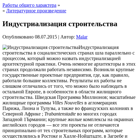
Работы общего характера
»
«
Литературное произведение
Индустриализация строительства
Опубликовано
08.07.2015
|
Автор:
Malar
Индустриализация
строительства в социалистических странах шла параллельно с
процессом, который можно назвать индустриализацией
архитектурной практики. Очень немногие архитекторы в этих
странах продолжали работать независимо. Возникли крупные
государственные проектные предприятия, где, как правило,
работали большие коллективы. Результаты их работы не
слишком отличались от того,
что можно было наблюдать в
остальной Европе, в особенности в области жилищного
строительства. Шведская Программа Миллионов; масштабные
жилищные программы
Villes
Nouvelles
в агломерациях
Парижа, Лиона и Тулузы, а также во французских колониях в
Северной Африке ;
Trabantenstadte
во многих городах
Западной 1Ърмании; крупные жилые комплексы на окраинах
английских городов — все эти проекты не отличаются
принципиально от тех строительных программ, которые
осуществлялись в Ростоке и Халле-Нойштадте, в Загребе и