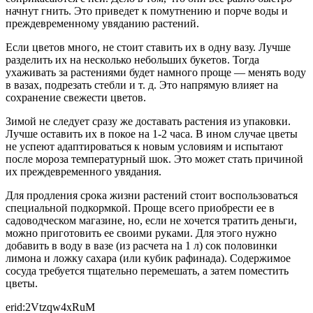
начнут гнить. Это приведет к помутнению и порче воды и
преждевременному увяданию растений.
Если цветов много, не стоит ставить их в одну вазу. Лучше
разделить их на несколько небольших букетов. Тогда
ухаживать за растениями будет намного проще — менять воду
в вазах, подрезать стебли и т. д. Это напрямую влияет на
сохранение свежести цветов.
Зимой не следует сразу же доставать растения из упаковки.
Лучше оставить их в покое на 1-2 часа. В ином случае цветы
не успеют адаптироваться к новым условиям и испытают
после мороза температурный шок. Это может стать причиной
их преждевременного увядания.
Для продления срока жизни растений стоит воспользоваться
специальной подкормкой. Проще всего приобрести ее в
садоводческом магазине, но, если не хочется тратить деньги,
можно приготовить ее своими руками. Для этого нужно
добавить в воду в вазе (из расчета на 1 л) сок половинки
лимона и ложку сахара (или кубик рафинада). Содержимое
сосуда требуется тщательно перемешать, а затем поместить
цветы.
erid:2Vtzqw4xRuM