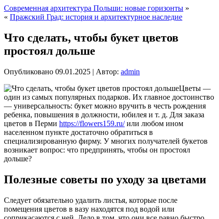
Современная архитектура Польши: новые горизонты
»
«
Пражский Град: история и архитектурное наследие
Что сделать, чтобы букет цветов
простоял дольше
Опубликовано
09.01.2025
|
Автор:
admin
Цветы —
один из самых популярных подарков. Их главное достоинство
— универсальность: букет можно вручить в честь рождения
ребенка, повышения в должности, юбилея и т. д. Для заказа
цветов в Перми
https://flowers159.ru/
или любом ином
населенном пункте достаточно обратиться в
специализированную фирму. У многих получателей букетов
возникает вопрос: что предпринять, чтобы он простоял
дольше?
Полезные советы по уходу за цветами
Следует обязательно удалить листья, которые после
помещения цветов в вазу находятся под водой или
соприкасаются с ней. Дело в том, что они все равно быстро