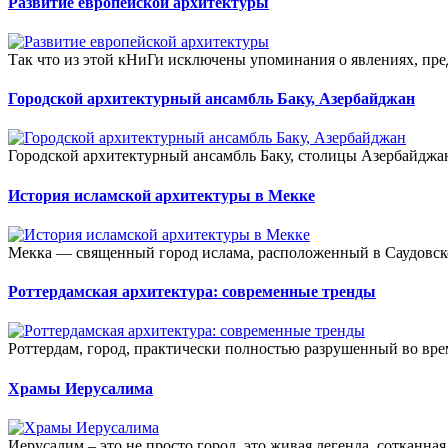
Развитие европейской архитектуры
Так что из этой кНиГи исключены упоминания о явлениях, пр
Городской архитектурный ансамбль Баку, Азербайджан
Городской архитектурный ансамбль Баку, столицы Азербайджана
История исламской архитектуры в Мекке
Мекка — священный город ислама, расположенный в Саудовско
Роттердамская архитектура: современные тренды
Роттердам, город, практически полностью разрушенный во вре
Храмы Иерусалима
Иерусалим – это не просто город, это живая легенда, сотканная