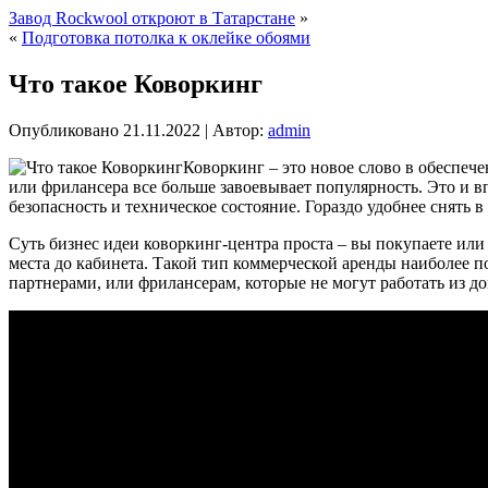
Завод Rockwool откроют в Татарстане
»
«
Подготовка потолка к оклейке обоями
Что такое Коворкинг
Опубликовано
21.11.2022
|
Автор:
admin
Коворкинг – это новое слово в обеспече
или фрилансера все больше завоевывает популярность. Это и в
безопасность и техническое состояние. Гораздо удобнее снять 
Суть бизнес идеи коворкинг-центра проста – вы покупаете или 
места до кабинета. Такой тип коммерческой аренды наиболее 
партнерами, или фрилансерам, которые не могут работать из до