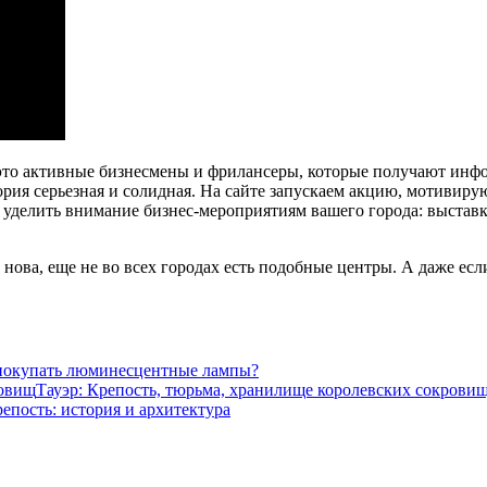
– это активные бизнесмены и фрилансеры, которые получают инфо
ория серьезная и солидная. На сайте запускаем акцию, мотивир
т уделить внимание бизнес-мероприятиям вашего города: выставк
нова, еще не во всех городах есть подобные центры. А даже есл
покупать люминесцентные лампы?
Тауэр: Крепость, тюрьма, хранилище королевских сокрови
репость: история и архитектура