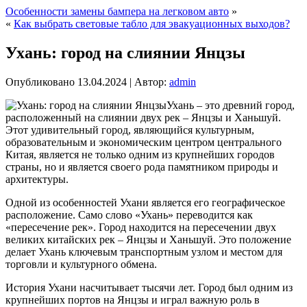
Особенности замены бампера на легковом авто
»
«
Как выбрать световые табло для эвакуационных выходов?
Ухань: город на слиянии Янцзы
Опубликовано
13.04.2024
|
Автор:
admin
Ухань – это древний город,
расположенный на слиянии двух рек – Янцзы и Ханьшуй.
Этот удивительный город, являющийся культурным,
образовательным и экономическим центром центрального
Китая, является не только одним из крупнейших городов
страны, но и является своего рода памятником природы и
архитектуры.
Одной из особенностей Ухани является его географическое
расположение. Само слово «Ухань» переводится как
«пересечение рек». Город находится на пересечении двух
великих китайских рек – Янцзы и Ханьшуй. Это положение
делает Ухань ключевым транспортным узлом и местом для
торговли и культурного обмена.
История Ухани насчитывает тысячи лет. Город был одним из
крупнейших портов на Янцзы и играл важную роль в