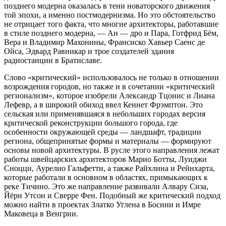
позднего модерна оказалась в тени новаторского движения
той эпохи, а именно постмодернизма. Но это обстоятельство
не отрицает того факта, что многие архитекторы, работавшие
в стиле позднего модерна, — Ан — дро и Пара, Готфрид Бём,
Вера и Владимир Махонины, Франсиско Хавьер Саенс де
Ойса, Эдвард Равникар и трое создателей здания
радиостанции в Братиславе.
Слово «критический» использовалось не только в отношении
возрождения городов, но также и в сочетании «критический
регионализм», которое изобрели Александр Тцонис и Лиана
Лефевр, а в широкий обиход ввел Кеннет Фрэмптон. Это
сельская или применявшаяся в небольших городах версия
критической реконструкции большого города, где
особенности окружающей среды — ландшафт, традиции
региона, общепринятые формы и материалы — формируют
основы новой архитектуры. В русле этого направления лежат
работы швейцарских архитекторов Марио Ботты, Луиджи
Сноцци, Аурелио Гальфетти, а также Райхлина и Рейнхарта,
которые работали в основном в областях, примыкающих к
реке Тичино. Это же направление развивали Алвару Сиза,
Йёрн Утсон и Сверре Фен. Подобный же критический подход
можно найти в проектах Златко Углена в Боснии и Имре
Маковеца в Венгрии.