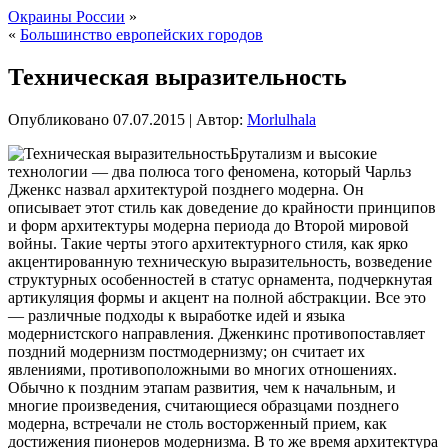
Окраины России
»
«
Большинство европейских городов
Техническая выразительность
Опубликовано
07.07.2015
|
Автор:
Morlulhala
Брутализм и высокие
технологии — два полюса того феномена, который Чарльз
Дженкс назвал архитектурой позднего модерна. Он
описывает этот стиль как доведение до крайности принципов
и форм архитектуры модерна периода до Второй мировой
войны. Такие черты этого архитектурного стиля, как ярко
акцентированную техническую выразительность, возведение
структурных
особенностей в статус орнамента, подчеркнутая
артикуляция формы и акцент на полной абстракции. Все это
— различные подходы к выработке идей и языка
модернистского направления. Дженкинс противопоставляет
поздний модернизм постмодернизму; он считает их
явлениями, противоположными во многих отношениях.
Обычно к поздним этапам развития, чем к начальным, и
многие произведения, считающиеся образцами позднего
модерна, встречали не столь восторженный прием, как
достижения пионеров модернизма. В то же время архитектура