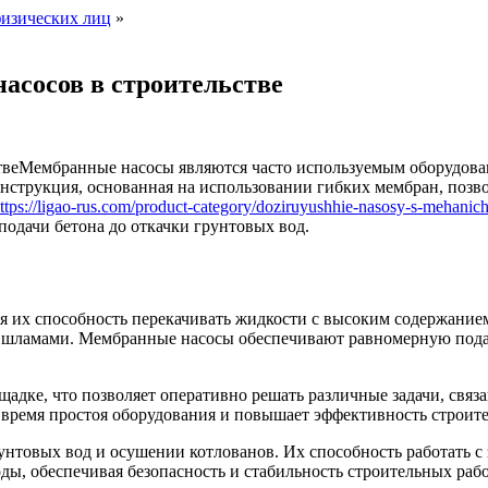
изических лиц
»
асосов в строительстве
Мембранные насосы являются часто используемым оборудова
онструкция, основанная на использовании гибких мембран, позв
ttps://ligao-rus.com/product-category/doziruyushhie-nasosy-s-meha
подачи бетона до откачки грунтовых вод.
 их способность перекачивать жидкости с высоким содержанием
 шламами. Мембранные насосы обеспечивают равномерную подачу
адке, что позволяет оперативно решать различные задачи, связ
 время простоя оборудования и повышает эффективность строите
нтовых вод и осушении котлованов. Их способность работать с
ды, обеспечивая безопасность и стабильность строительных рабо