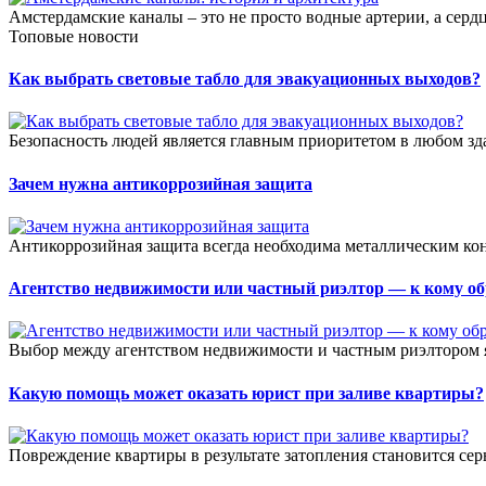
Амстердамские каналы – это не просто водные артерии, а сердц
Топовые новости
Как выбрать световые табло для эвакуационных выходов?
Безопасность людей является главным приоритетом в любом зда
Зачем нужна антикоррозийная защита
Антикоррозийная защита всегда необходима металлическим кон
Агентство недвижимости или частный риэлтор — к кому об
Выбор между агентством недвижимости и частным риэлтором я
Какую помощь может оказать юрист при заливе квартиры?
Повреждение квартиры в результате затопления становится сер