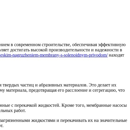
нием в современном строительстве, обеспечивая эффективную
оляет достигать высокой производительности и надежности в
nicheskim-nagruzheniem-membrany-s-solenoidnym-privodom/
находят
 твердых частиц и абразивных материалов. Это делает их
 материала, предотвращая его расслоение и сегрегацию, что
анные с перекачкой жидкостей. Кроме того, мембранные насосы
льных работ.
 загрязненными жидкостями и перекачивать их на значительные
т.