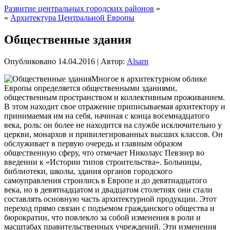
Развитие центральных городских районов
»
«
Архитектура Центральной Европы
Общественные здания
Опубликовано
14.04.2016
|
Автор:
Alsarn
Многое в архитектурном облике
Европы определяется общественными зданиями,
общественным пространством и коллективным проживанием.
В этом находит свое отражение приписываемая архитектору и
принимаемая им на себя, начиная с конца восемнадцатого
века, роль: он более не находится на службе исключительно у
церкви, монархов и привилегированных высших
классов. Он
обслуживает в первую очередь и главным образом
общественную сферу, что отмечает Николаус Певзнер во
введении к «Истории типов строительства». Больницы,
библиотеки, школы, здания органов городского
самоуправления строились в Европе и до девятнадцатого
века, но в девятнадцатом и двадцатом столетиях они стали
составлять основную часть архитектурной продукции. Этот
переход прямо связан с подъемом гражданского общества и
бюрократии, что повлекло за собой изменения в роли и
масштабах правительственных учреждений. Эти изменения