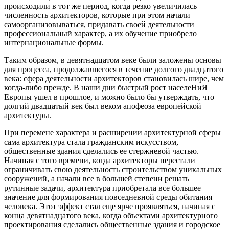
происходили в тот же период, когда резко увеличилась
численность архитекторов, которые при этом начали
самоорганизовываться, придавать своей деятельности
профессиональный характер, а их обучение приобрело
интернациональные формы.
Таким образом, в девятнадцатом веке были заложены основы
для процесса, продолжавшегося в течение долгого двадцатого
века: сфера деятельности архитекторов становилась шире, чем
когда-либо прежде. В наши дни быстрый рост населе
Ни
Я
Европы ушел в прошлое, и можно было бы утверждать, что
долгий двадцатый век был веком апофеоза европейской
архитектуры.
При перемене характера и расширении архитектурной сферы
сама архитектура стала гражданским искусством,
общественные здания сделались ее стержневой частью.
Начиная с того времени, когда архитекторы перестали
ограничивать свою деятельность строительством уникальных
сооружений, а начали все в большей степени решать
рутинные задачи, архитектура приобретала все большее
значение для формирования повседневной среды обитания
человека. Этот эффект стал еще ярче проявляться, начиная с
конца девятнадцатого века, когда объектами архитектурного
проектирования сделались общественные здания и городское