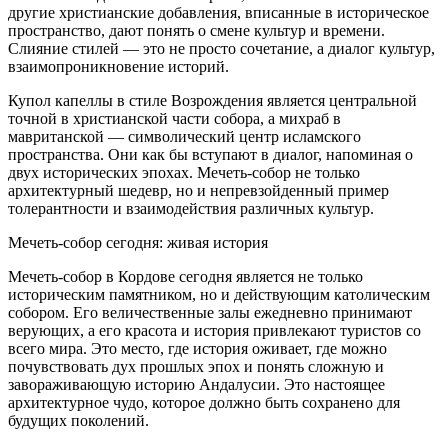
другие христианские добавления, вписанные в историческое
пространство, дают понять о смене культур и времени.
Слияние стилей — это не просто сочетание, а диалог культур,
взаимопроникновение историй.
Купол капеллы в стиле Возрождения является центральной
точной в христианской части собора, а михраб в
мавританской — символический центр исламского
пространства. Они как бы вступают в диалог, напоминая о
двух исторических эпохах. Мечеть-собор не только
архитектурный шедевр, но и непревзойденный пример
толерантности и взаимодействия различных культур.
Мечеть-собор сегодня: живая история
Мечеть-собор в Кордове сегодня является не только
историческим памятником, но и действующим католическим
собором. Его величественные залы ежедневно принимают
верующих, а его красота и история привлекают туристов со
всего мира. Это место, где история оживает, где можно
почувствовать дух прошлых эпох и понять сложную и
завораживающую историю Андалусии. Это настоящее
архитектурное чудо, которое должно быть сохранено для
будущих поколений.