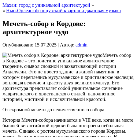
Махан: город с уникальной архитектурой
»
«
Нью-Орлеан: французский квартал и джазовая музыка
Мечеть-собор в Кордове:
архитектурное чудо
Опубликовано
15.07.2025
|
Автор:
admin
Мечеть-собор
в Кордове – это поистине уникальное архитектурное
творение, символ сложной и захватывающей истории
Андалусии. Это не просто здание, а живой памятник, в
котором переплелись мусульманское и христианское наследия,
воплощая величие и красоту двух великих культур. Его
архитектура представляет собой удивительное сочетание
мавританского и христианского стилей, наполненное
историей, мистикой и исключительной красотой.
От скромной мечети до величественного собора
История Мечети-собора начинается в VIII веке, когда на месте
бывшей византийской церкви была построена небольшая
мечеть. Однако, с ростом мусульманского города Кордовы,
мечеть была многократно расширена и перестроена. В