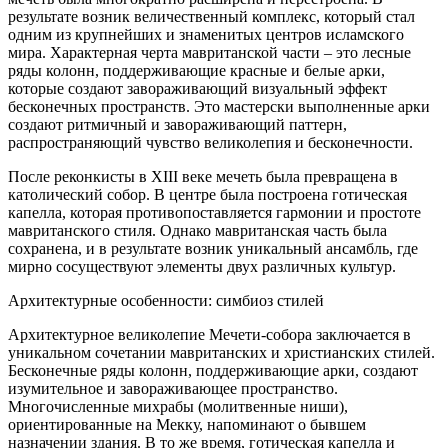
результате возник величественный комплекс, который стал
одним из крупнейших и знаменитых центров исламского
мира. Характерная черта мавританской части – это лесные
ряды колонн, поддерживающие красные и белые арки,
которые создают завораживающий визуальный эффект
бесконечных пространств. Это мастерски выполненные арки
создают ритмичный и завораживающий паттерн,
распространяющий чувство великолепия и бесконечности.
После реконкисты в XIII веке мечеть была превращена в
католический собор. В центре была построена готическая
капелла, которая противопоставляется гармонии и простоте
мавританского стиля. Однако мавританская часть была
сохранена, и в результате возник уникальный ансамбль, где
мирно сосуществуют элементы двух различных культур.
Архитектурные особенности: симбиоз стилей
Архитектурное великолепие Мечети-собора заключается в
уникальном сочетании мавританских и христианских стилей.
Бесконечные ряды колонн, поддерживающие арки, создают
изумительное и завораживающее пространство.
Многочисленные михрабы (молитвенные ниши),
ориентированные на Мекку, напоминают о бывшем
назначении здания. В то же время, готическая капелла и