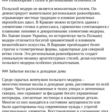
### Разнообразие стилей и региональные особенности
Польский модерн не является монолитным стилем. Он
демонстрирует значительное региональное разнообразие,
отражающее местные традиции и влияние различных
европейских школ. В Кракове можно встретить здания с
элементами готики и ренессанса, гармонично сочетающиеся с
плавными линиями и декоративными элементами модерна.
Во Львове (ныне Украина, но исторически часть Польши)
модерн отличается богатой орнаментикой и влиянием
византийского искусства. В Варшаве преобладают более
строгие и геометричные формы, характерные для северной
ветви стиля. Эта региональная разнообразность создает
уникальную мозаику архитектурных стилей, делая изучение
польского модерна особенно увлекательным.
### Забытые виллы и доходные дома
Среди скрытых жемчужин польского модерна –
многочисленные виллы и доходные дома, рассеянные по всей
стране. Часто расположенные в тихих улицах и затененных
скверах, они скрывают за фасадами богато украшенные
интерьеры, элегантные лестницы и изысканные детали.
Многие из них находятся в состоянии запущенности или
были адаптированы под современные нужды с утратой
оригинальных элементов. Восстановление и сохранение этих