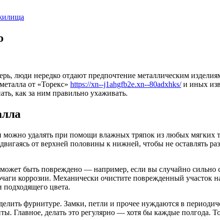
 жилища
ю
рь, люди нередко отдают предпочтение металлическим изделиям
 металла от «Торекс»
https://xn--j1ahgfb2e.xn--80adxhks/
и иных изв
ать, как за ним правильно ухаживать.
алла
и можно удалять при помощи влажных тряпок из любых мягких т
 двигаясь от верхней половины к нижней, чтобы не оставлять раз
может быть повреждено — например, если вы случайно сильно с
ся очаги коррозии. Механически очистите поврежденный участок 
и подходящего цвета.
делить фурнитуре. Замки, петли и прочее нуждаются в периодич
ы. Главное, делать это регулярно — хотя бы каждые полгода. То