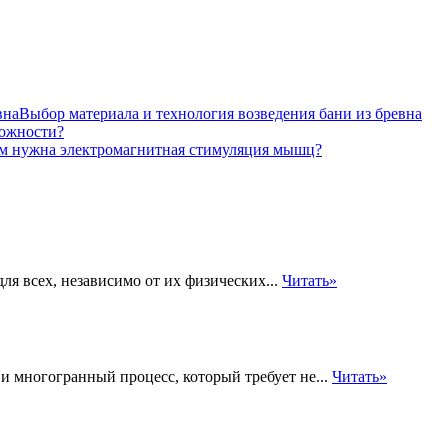
Выбор материала и технология возведения бани из бревна
вожности?
ем нужна электромагнитная стимуляция мышц?
для всех, независимо от их физических...
Читать»
и многогранный процесс, который требует не...
Читать»