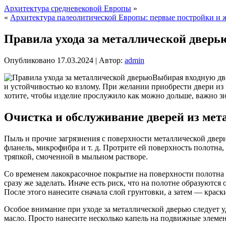
Архитектура средневековой Европы
»
«
Архитектура палеолитической Европы: первые постройки и
Правила ухода за металлической дверь
Опубликовано
17.03.2024
|
Автор:
admin
Выбирая входную две
и устойчивостью ко взлому. При желании приобрести двери из
хотите, чтобы изделие прослужило как можно дольше, важно зн
Очистка и обслуживание дверей из мет
Пыль и прочие загрязнения с поверхности металлической двер
фланель, микрофибра и т. д. Протрите ей поверхность полотна,
тряпкой, смоченной в мыльном растворе.
Со временем лакокрасочное покрытие на поверхности полотна 
сразу же заделать. Иначе есть риск, что на полотне образуют
После этого нанесите сначала слой грунтовки, а затем — краск
Особое внимание при уходе за металлической дверью следует у
масло. Просто нанесите несколько капель на подвижные элемент