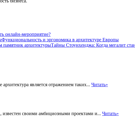
ость бизнеса.
ть онлайн-мероприятие?
Функциональность и эргономика в архитектуре Европы
Тайны Стоунхенджа: Когда мегалит ста
е архитектура является отражением таких...
Читать»
, известен своими амбициозными проектами и...
Читать»