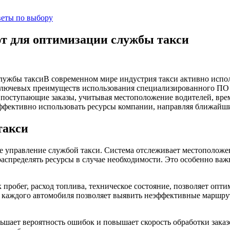
веты по выбору
т для оптимизации службы такси
В современном мире индустрия такси активно испо
ключевых преимуществ использования специализированного ПО
т поступающие заказы, учитывая местоположение водителей, вре
фективно использовать ресурсы компании, направляя ближайших
такси
 управление службой такси. Система отслеживает местоположен
аспределять ресурсы в случае необходимости. Это особенно важн
пробег, расход топлива, техническое состояние, позволяет опт
 каждого автомобиля позволяет выявить неэффективные маршрут
ьшает вероятность ошибок и повышает скорость обработки заказ