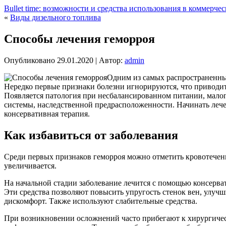
Bullet time: возможности и средства использования в коммерче
«
Виды дизельного топлива
Способы лечения геморроя
Опубликовано
29.01.2020
|
Автор:
admin
Одним из самых распространенных
Нередко первые признаки болезни игнорируются, что приводит 
Появляется патология при несбалансированном питании, малоп
системы, наследственной предрасположенности.
Начинать леч
консервативная терапия.
Как избавиться от заболевания
Среди первых признаков геморроя можно отметить кровотечени
увеличивается.
На начальной стадии заболевание лечится с помощью консерва
Эти средства позволяют повысить упругость стенок вен, улу
дискомфорт. Также используют слабительные средства.
При возникновении осложнений часто прибегают к хирургичес