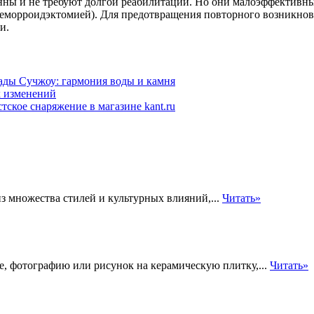
нны и не требуют долгой реабилитации. Но они малоэффективны
 геморроидэктомией). Для предотвращения повторного возникнов
и.
ады Сучжоу: гармония воды и камня
 изменений
ское снаряжение в магазине kant.ru
из множества стилей и культурных влияний,...
Читать»
, фотографию или рисунок на керамическую плитку,...
Читать»