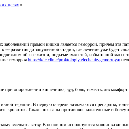
ских целях
»
 заболеваний прямой кишки является геморрой, причем эта пато
к ее развития до запущенной стадии, где лечение уже будет сл
одвижном образе жизни, подъеме тяжестей, избыточной массе те
ение геморроя
https://kdc.clinic/proktologiya/lechenie-gemorroya/
необ
е при опорожнении кишечника, зуд, боль, тяжесть, дискомфорт 
тивной терапии. В первую очередь назначаются препараты, тони
чшить кровоток. Также показаны противовоспалительные и боле
кому вмешательству. В основном используются малоинвазивные 