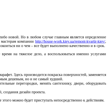
й либо новой. Но в любом случае главным является определение
, мастерам компании
http://house-work.kiev.ua/remont-kvartir-kiev/
,
коиться ни о чем – все будет выполнено качественно и в срок.
время на тяжелое дело, а воспользоваться именно услугами
арафет. Здесь производится покраска поверхностей, заменяется
амым дешевым, но и не самый худший.
ительные перегородки, менять сантехнику, двери, оборудовать
, создания дизайн проекта.
ле этого можно будет приступать непосредственно к действиям.