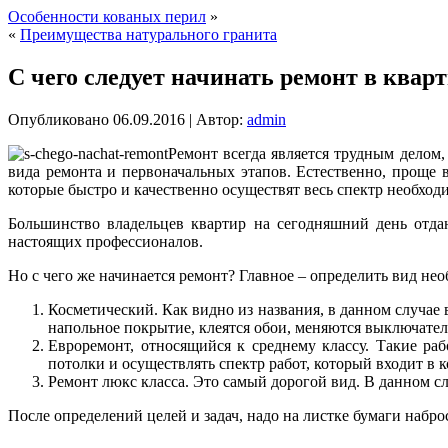
Особенности кованых перил
»
«
Преимущества натурального гранита
С чего следует начинать ремонт в квар
Опубликовано
06.09.2016
|
Автор:
admin
Ремонт всегда является трудным делом,
вида ремонта и первоначальных этапов. Естественно, проще 
которые быстро и качественно осуществят весь спектр необход
Большинство владельцев квартир на сегодняшний день отда
настоящих профессионалов.
Но с чего же начинается ремонт? Главное – определить вид не
Косметический. Как видно из названия, в данном случае 
напольное покрытие, клеятся обои, меняются выключател
Евроремонт, относящийся к среднему классу. Такие раб
потолки и осуществлять спектр работ, который входит в 
Ремонт люкс класса. Это самый дорогой вид. В данном с
После определений целей и задач, надо на листке бумаги набро