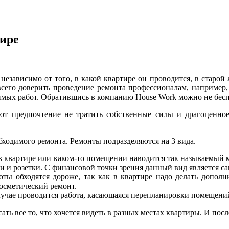
тире
 независимо от того, в какой квартире он проводится, в старо
всего доверить проведение ремонта профессионалам, например
имых работ. Обратившись в компанию House Work можно не беспо
ют предпочтение не тратить собственные силы и драгоценное 
обходимого ремонта. Ремонты подразделяются на 3 вида.
в квартире или каком-то помещении наводится так называемый м
и и розетки. С финансовой точки зрения данный вид является с
оты обходятся дороже, так как в квартире надо делать дополн
косметический ремонт.
лучае проводится работа, касающаяся перепланировки помещений
сать все то, что хочется видеть в разных местах квартиры. И пос