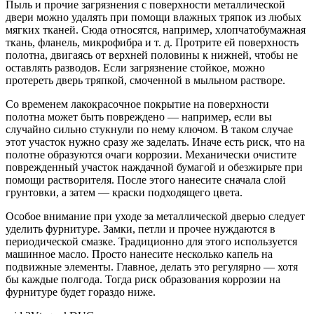
Пыль и прочие загрязнения с поверхности металлической
двери можно удалять при помощи влажных тряпок из любых
мягких тканей. Сюда относятся, например, хлопчатобумажная
ткань, фланель, микрофибра и т. д. Протрите ей поверхность
полотна, двигаясь от верхней половины к нижней, чтобы не
оставлять разводов. Если загрязнение стойкое, можно
протереть дверь тряпкой, смоченной в мыльном растворе.
Со временем лакокрасочное покрытие на поверхности
полотна может быть повреждено — например, если вы
случайно сильно стукнули по нему ключом. В таком случае
этот участок нужно сразу же заделать. Иначе есть риск, что на
полотне образуются очаги коррозии. Механически очистите
поврежденный участок наждачной бумагой и обезжирьте при
помощи растворителя. После этого нанесите сначала слой
грунтовки, а затем — краски подходящего цвета.
Особое внимание при уходе за металлической дверью следует
уделить фурнитуре. Замки, петли и прочее нуждаются в
периодической смазке. Традиционно для этого используется
машинное масло. Просто нанесите несколько капель на
подвижные элементы. Главное, делать это регулярно — хотя
бы каждые полгода. Тогда риск образования коррозии на
фурнитуре будет гораздо ниже.