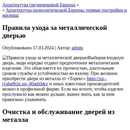
Архитектура средневековой Европы
»
«
Архитектура палеолитической Европы: первые постройки и
жилища
Правила ухода за металлической
дверью
Опубликовано
17.03.2024
|
Автор:
admin
Выбирая входную
дверь, люди нередко отдают предпочтение металлическим
изделиям. Это объясняется их прочностью, длительным
сроком службы и устойчивостью ко взлому. При желании
приобрести двери из металла от «Торекс»
https://xn--
j1ahgfb2e.xn--80adxhks/
и иных известных производителей
можно в профильной фирме. Если вы хотите, чтобы изделие
прослужило как можно дольше, важно знать, как за ним
правильно ухаживать.
Очистка и обслуживание дверей из
металла