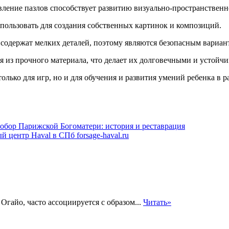
вление пазлов способствует развитию визуально-пространственно
пользовать для создания собственных картинок и композиций.
е содержат мелких деталей, поэтому являются безопасным вариан
 из прочного материала, что делает их долговечными и устойч
лько для игр, но и для обучения и развития умений ребенка в р
обор Парижской Богоматери: история и реставрация
 центр Haval в СПб forsage-haval.ru
гайо, часто ассоциируется с образом...
Читать»