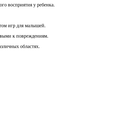
го восприятия у ребенка.
том игр для малышей.
ивыми к повреждениям.
азличных областях.