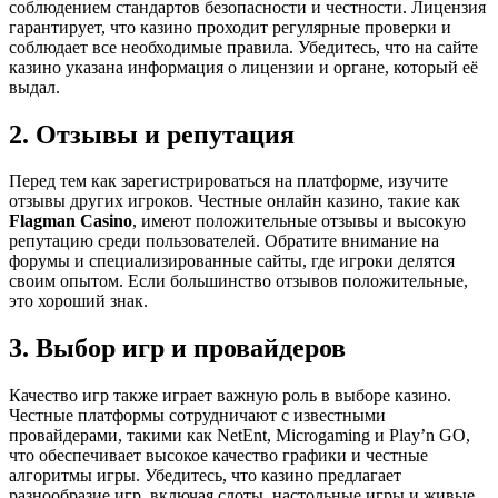
соблюдением стандартов безопасности и честности. Лицензия
гарантирует, что казино проходит регулярные проверки и
соблюдает все необходимые правила. Убедитесь, что на сайте
казино указана информация о лицензии и органе, который её
выдал.
2. Отзывы и репутация
Перед тем как зарегистрироваться на платформе, изучите
отзывы других игроков. Честные онлайн казино, такие как
Flagman Casino
, имеют положительные отзывы и высокую
репутацию среди пользователей. Обратите внимание на
форумы и специализированные сайты, где игроки делятся
своим опытом. Если большинство отзывов положительные,
это хороший знак.
3. Выбор игр и провайдеров
Качество игр также играет важную роль в выборе казино.
Честные платформы сотрудничают с известными
провайдерами, такими как NetEnt, Microgaming и Play’n GO,
что обеспечивает высокое качество графики и честные
алгоритмы игры. Убедитесь, что казино предлагает
разнообразие игр, включая слоты, настольные игры и живые