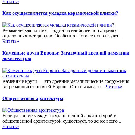
Читать»
Как осуществляется укладка керамической плитки?
Керамическая плитка — один из наиболее популярных
отделочных материалов. Особенно часто ее используют...
Читать»
Каменные круги Европы: Загадочный древний памятник
архитектуры
Каменные круги — это древние мегалитические сооружения,
встречающиеся по всей Европе. Они вызывают...
Читать»
Общественная архитектура
Если различие между государственной архитектурой и
общественной архитектурой существует, то яснее всего...
Читать»