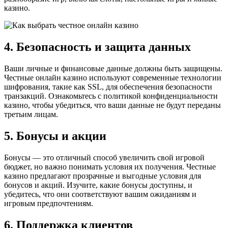
казино.
4. Безопасность и защита данных
Ваши личные и финансовые данные должны быть защищены.
Честные онлайн казино используют современные технологии
шифрования, такие как SSL, для обеспечения безопасности
транзакций. Ознакомьтесь с политикой конфиденциальности
казино, чтобы убедиться, что ваши данные не будут переданы
третьим лицам.
5. Бонусы и акции
Бонусы — это отличный способ увеличить свой игровой
бюджет, но важно понимать условия их получения. Честные
казино предлагают прозрачные и выгодные условия для
бонусов и акций. Изучите, какие бонусы доступны, и
убедитесь, что они соответствуют вашим ожиданиям и
игровым предпочтениям.
6. Поддержка клиентов