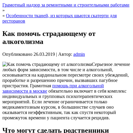
Грамотный надзор за ремонтными и строительными работами
»
«
Особенности тканей, из которых шьются скатерти для
ресторанов
Как помочь страдающему от
алкоголизма
Опубликовано
26.03.2019
|
Автор:
admin
Серьезное лечение
любых форм зависимости, в том числе и алкогольной,
основывается на кардинальном пересмотре своих убеждений,
проработке и разрешению причин, вызвавших пагубное
пристрастия. Грамотная
помощь при алкогольной
зависимости в москве
обязательно включает в себя комплекс
индивидуальных и групповых психотерапевтических
мероприятий. Если лечение ограничивается только
медикаментозным курсом, в большинстве случаев оно
оказывается неэффективным, так как спустя некоторый
промежуток времени у пациента случается рецидив.
Что могут сделать родственники