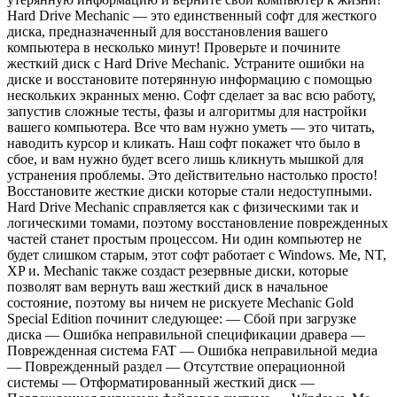
Hard Drive Mechanic — это единственный софт для жесткого
диска, предназначенный для восстановления вашего
компьютера в несколько минут! Проверьте и почините
жесткий диск с Hard Drive Mechanic. Устраните ошибки на
диске и восстановите потерянную информацию с помощью
нескольких экранных меню. Софт сделает за вас всю работу,
запустив сложные тесты, фазы и алгоритмы для настройки
вашего компьютера. Все что вам нужно уметь — это читать,
наводить курсор и кликать. Наш софт покажет что было в
сбое, и вам нужно будет всего лишь кликнуть мышкой для
устранения проблемы. Это действительно настолько просто!
Восстановите жесткие диски которые стали недоступными.
Hard Drive Mechanic справляется как с физическими так и
логическими томами, поэтому восстановление поврежденных
частей станет простым процессом. Ни один компьютер не
будет слишком старым, этот софт работает с Windows. Me, NT,
XP и. Mechanic также создаст резервные диски, которые
позволят вам вернуть ваш жесткий диск в начальное
состояние, поэтому вы ничем не рискуете Mechanic Gold
Special Edition починит следующее: — Сбой при загрузке
диска — Ошибка неправильной спецификации дравера —
Поврежденная система FAT — Ошибка неправильной медиа
— Поврежденный раздел — Отсутствие операционной
системы — Отформатированный жесткий диск —