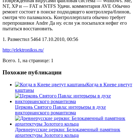
Поврежденная вирусами файловая система — Windows. Me,
NT, XP и — FAT и NTFS Удачи. комментария AVE Обычно
ремонт состоит в поиске подходящего контроллера/блинов,
смотря что паламалось. Контроллерплата обычно требует
перепрошивки Andre Да ну. если уж посыпался нефиг его
пытаться восстановить.
1. Разместил 5464 17.10.2010, 00:56
http://elektronikss.ru/
Всего. 1, на странице: 1
Похожие публикации
Когда в Киеве цветут
каштаны
Церковь Святого Павла: интерьеры в духе
викторианского романтизма
Древнерусские церкви: Белокаменный памятник
архитектуры Золотого кольца