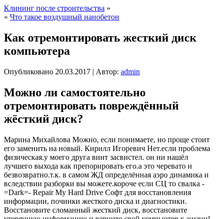
Клининг после строительства
»
«
Что такое воздушный нанобетон
Как отремонтировать жесткий диск
компьютера
Опубликовано
20.03.2017
|
Автор:
admin
Можно ли самостоятельно
отремонтировать повреждённый
жёсткий диск?
Марина Михайлова Можно, если понимаете, но проще стоит
его заменить на новый. Кирилл Игоревич Нет.если проблема
физическая.у моего друга винт засвистел. он ни нашёл
лучшего
выхода как препорировать его.а это черевато и
безвозвратно.т.к. в самом ЖД определённая аэро динамика и
вследствии разборки вы можете.короче если СЦ то свалка -
=Dark=- Repair My Hard Drive Софт для восстановления
информации, починки жесткого диска и диагностики.
Восстановите сломанный жесткий диск, восстановите
утерянную информацию и верните свой компьютер к жизни!