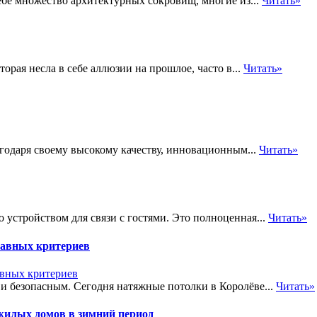
ебе множество архитектурных сокровищ, многие из...
Читать»
рая несла в себе аллюзии на прошлое, часто в...
Читать»
агодаря своему высокому качеству, инновационным...
Читать»
устройством для связи с гостями. Это полноценная...
Читать»
главных критериев
и безопасным. Сегодня натяжные потолки в Королёве...
Читать»
илых домов в зимний период