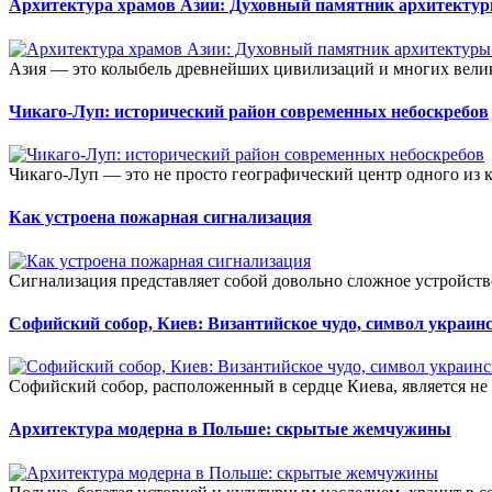
Архитектура храмов Азии: Духовный памятник архитектур
Азия — это колыбель древнейших цивилизаций и многих велик
Чикаго-Луп: исторический район современных небоскребов
Чикаго-Луп — это не просто географический центр одного из 
Как устроена пожарная сигнализация
Сигнализация представляет собой довольно сложное устройство
Софийский собор, Киев: Византийское чудо, символ украин
Софийский собор, расположенный в сердце Киева, является не
Архитектура модерна в Польше: скрытые жемчужины