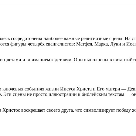
 здесь сосредоточены наиболее важные религиозные сцены. На с
яются фигуры четырёх евангелистов: Матфея, Марка, Луки и Иоа
и цветами и вниманием к деталям. Они выполнены в византийск
 о ключевых событиях жизни Иисуса Христа и Его матери — Де
е. Эти сцены не просто иллюстрации к библейским текстам — он
а Христос воскрешает своего друга, что символизирует победу 