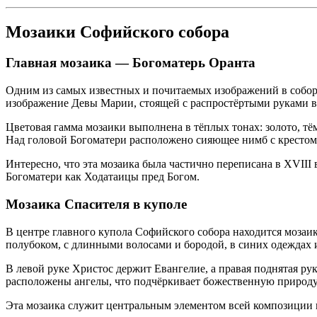
Мозаики Софийского собора
Главная мозаика — Богоматерь Оранта
Одним из самых известных и почитаемых изображений в соборе
изображение Девы Марии, стоящей с распростёртыми руками в м
Цветовая гамма мозаики выполнена в тёплых тонах: золото, тё
Над головой Богоматери расположено сияющее нимб с крестом, 
Интересно, что эта мозаика была частично переписана в XVIII 
Богоматери как Ходатаицы пред Богом.
Мозаика Спасителя в куполе
В центре главного купола Софийского собора находится мозаи
полубоком, с длинными волосами и бородой, в синих одеждах
В левой руке Христос держит Евангелие, а правая поднятая р
расположены ангелы, что подчёркивает божественную природу
Эта мозаика служит центральным элементом всей композиции в