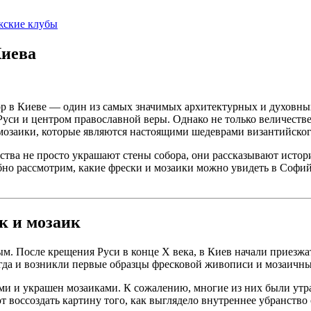
жские клубы
Киева
р в Киеве — один из самых значимых архитектурных и духовных
уси и центром православной веры. Однако не только величестве
мозаики, которые являются настоящими шедеврами византийског
тва не просто украшают стены собора, они рассказывают истор
бно рассмотрим, какие фрески и мозаики можно увидеть в Софий
к и мозаик
м. После крещения Руси в конце X века, в Киев начали приезжа
огда и возникли первые образцы фресковой живописи и мозаичн
и и украшен мозаиками. К сожалению, многие из них были утра
воссоздать картину того, как выглядело внутреннее убранство с