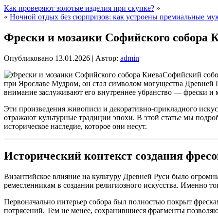
Как проверяют золотые изделия при скупке?
»
«
Ночной отдых без сюрпризов: как устроены премиальные му
Фрески и мозаики Софийского собора 
Опубликовано
13.01.2026
|
Автор:
admin
Софийский собо
при Ярославе Мудром, он стал символом могущества Древней Р
внимание заслуживают его внутреннее убранство — фрески и 
Эти произведения живописи и декоративно-прикладного искусс
отражают культурные традиции эпохи. В этой статье мы подро
историческое наследие, которое они несут.
Исторический контекст создания фресо
Византийское влияние на культуру Древней Руси было огромны
ремесленникам в создании религиозного искусства. Именно т
Первоначально интерьер собора был полностью покрыт фрескам
потрясений. Тем не менее, сохранившиеся фрагменты позволяют 