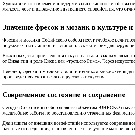
Художники того времени придерживались канонов изображения
мягкость черт и выражение внутреннего спокойствия, что отли
Значение фресок и мозаик в культуре и
Фрески и мозаики Софийского собора несут глубокое религиозн
не умело читать, живопись становилась «книгой» для верующи
Во-вторых, эти произведения искусства стали важным элемен
от Византии и роль Киева как «третьего Рима». Через искусств
Наконец, фрески и мозаики стали источником вдохновения дл
произведениях украинского и русского искусства.
Современное состояние и сохранение
Сегодня Софийский собор является объектом ЮНЕСКО и музеем
масштабные работы по восстановлению утраченных фрагментов
Для защиты от внешних воздействий используется современное 
научные исследования, направленные на изучение материалов 