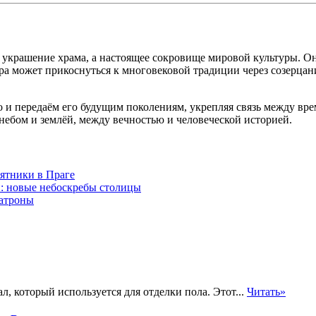
 украшение храма, а настоящее сокровище мировой культуры. Он
ра может прикоснуться к многовековой традиции через созерца
но и передаём его будущим поколениям, укрепляя связь между в
 небом и землёй, между вечностью и человеческой историей.
ятники в Праге
: новые небоскребы столицы
атроны
 который используется для отделки пола. Этот...
Читать»