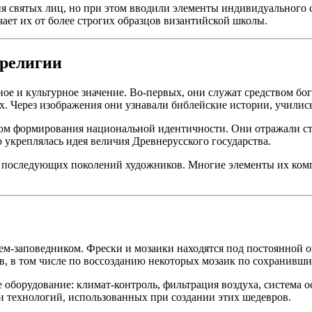
 святых лиц, но при этом вводили элементы индивидуального с
чает их от более строгих образцов византийской школы.
 религии
ое и культурное значение. Во-первых, они служат средством бо
х. Через изображения они узнавали библейские истории, училис
том формирования национальной идентичности. Они отражали ст
о укреплялась идея величия Древнерусского государства.
я последующих поколений художников. Многие элементы их ком
-заповедником. Фрески и мозаики находятся под постоянной о
, в том числе по воссозданию некоторых мозаик по сохранивши
оборудование: климат-контроль, фильтрация воздуха, система о
и технологий, использованных при создании этих шедевров.