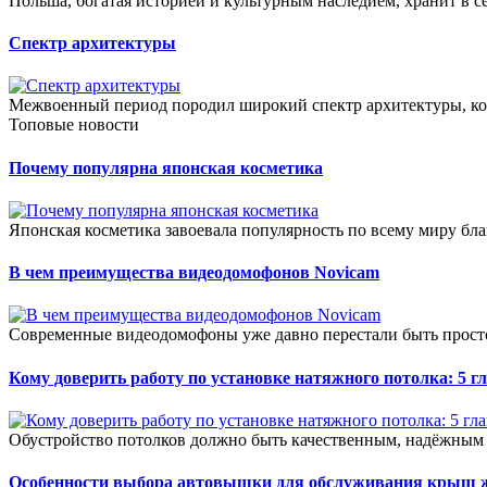
Польша, богатая историей и культурным наследием, хранит в с
Спектр архитектуры
Межвоенный период породил широкий спектр архитектуры, кото
Топовые новости
Почему популярна японская косметика
Японская косметика завоевала популярность по всему миру бл
В чем преимущества видеодомофонов Novicam
Современные видеодомофоны уже давно перестали быть просто 
Кому доверить работу по установке натяжного потолка: 5 
Обустройство потолков должно быть качественным, надёжным 
Особенности выбора автовышки для обслуживания крыш ж