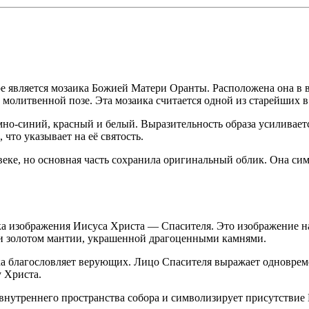
 является мозаика Божией Матери Оранты. Расположена она в в
олитвенной позе. Эта мозаика считается одной из старейших в 
мно-синий, красный и белый. Выразительность образа усиливает
что указывает на её святость.
веке, но основная часть сохранила оригинальный облик. Она сим
ка изображения Иисуса Христа — Спасителя. Это изображение н
 и золотом мантии, украшенной драгоценными камнями.
ука благословляет верующих. Лицо Спасителя выражает одноврем
 Христа.
нутреннего пространства собора и символизирует присутствие 