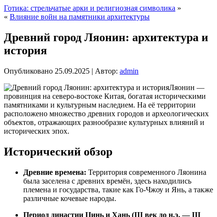
Готика: стрельчатые арки и религиозная символика
»
«
Влияние войн на памятники архитектуры
Древний город Ляонин: архитектура и
история
Опубликовано
25.09.2025
|
Автор:
admin
Ляонин —
провинция на северо-востоке Китая, богатая историческими
памятниками и культурным наследием. На её территории
расположено множество древних городов и археологических
объектов, отражающих разнообразие культурных влияний и
исторических эпох.
Исторический обзор
Древние времена:
Территория современного Ляонина
была заселена с древних времён, здесь находились
племена и государства, такие как Го-Чжоу и Янь, а также
различные кочевые народы.
Период династии Цинь и Хань (III век до н.э. — III