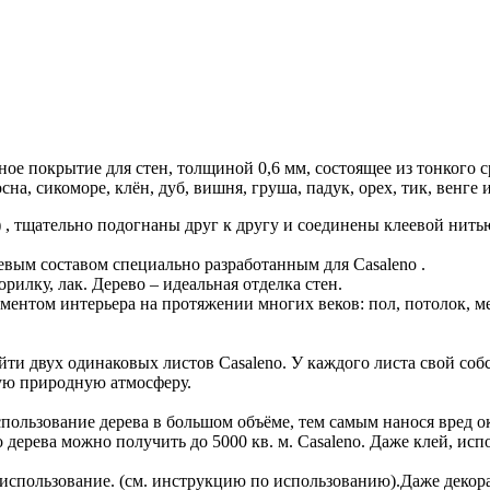
ное покрытие для стен, толщиной 0,6 мм, состоящее из тонкого с
на, сикоморе, клён, дуб, вишня, груша, падук, орех, тик, венге и
, тщательно подогнаны друг к другу и соединены клеевой нитью.
евым составом специально разработанным для Casaleno .
илку, лак. Дерево – идеальная отделка стен.
ментом интерьера на протяжении многих веков: пол, потолок, ме
йти двух одинаковых листов Casaleno. У каждого листа свой соб
ую природную атмосферу.
пользование дерева в большом объёме, тем самым нанося вред ок
го дерева можно получить до 5000 кв. м. Casaleno. Даже клей, и
в использование. (см. инструкцию по использованию).Даже декора