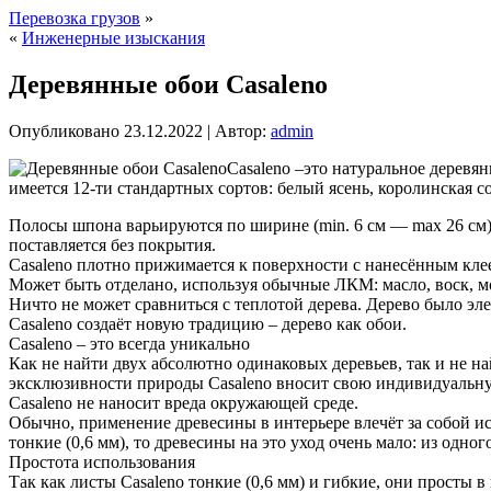
Перевозка грузов
»
«
Инженерные изыскания
Деревянные обои Casaleno
Опубликовано
23.12.2022
|
Автор:
admin
Casaleno –это натуральное деревян
имеется 12-ти стандартных сортов: белый ясень, королинская сос
Полосы шпона варьируются по ширине (min. 6 см — max 26 см) 
поставляется без покрытия.
Casaleno плотно прижимается к поверхности с нанесённым кле
Может быть отделано, используя обычные ЛКМ: масло, воск, мор
Ничто не может сравниться с теплотой дерева. Дерево было эле
Casaleno создаёт новую традицию – дерево как обои.
Casaleno – это всегда уникально
Как не найти двух абсолютно одинаковых деревьев, так и не на
эксклюзивности природы Casaleno вносит свою индивидуальн
Casaleno не наносит вреда окружающей среде.
Обычно, применение древесины в интерьере влечёт за собой ис
тонкие (0,6 мм), то древесины на это уход очень мало: из одно
Простота использования
Так как листы Casaleno тонкие (0,6 мм) и гибкие, они просты 