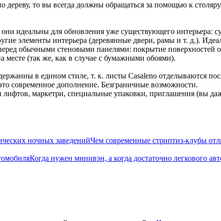
дереву, то вы всегда должны обращаться за помощью к столяру. 
и, они идеальны для обновления уже существующего интерьера:
угие элементы интерьера (деревянные двери, рамы и т. д.). Иде
перед обычными стеновыми панелями: покрытие поверхностей о
 месте (так же, как в случае с бумажными обоями).
ржанны в едином стиле, т. к. листы Casaleno отделываются пос
 это современное дополнение. Безграничные возможности.
 лифтов, маркетри, специальные упаковки, приглашения (вы даже
Чем современные стриптиз-клубы отл
Когда нужен минивэн, а когда достаточно легкового ав