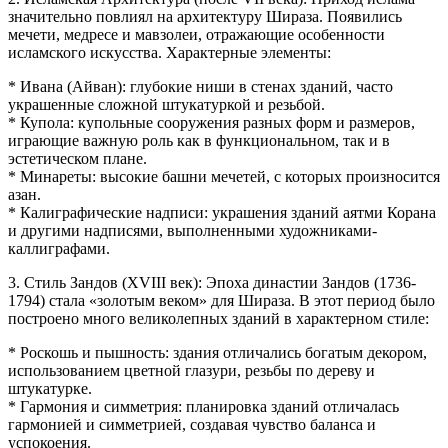
значительно повлиял на архитектуру Шираза. Появились
мечети, медресе и мавзолеи, отражающие особенности
исламского искусства. Характерные элементы:
* Ивана (Айван): глубокие ниши в стенах зданий, часто
украшенные сложной штукатуркой и резьбой.
* Купола: купольные сооружения разных форм и размеров,
играющие важную роль как в функциональном, так и в
эстетическом плане.
* Минареты: высокие башни мечетей, с которых произносится
азан.
* Калиграфические надписи: украшения зданий аятми Корана
и другими надписями, выполненными художниками-
каллиграфами.
3. Стиль Зандов (XVIII век): Эпоха династии Зандов (1736-
1794) стала «золотым веком» для Шираза. В этот период было
построено много великолепных зданий в характерном стиле:
* Роскошь и пышность: здания отличались богатым декором,
использованием цветной глазури, резьбы по дереву и
штукатурке.
* Гармония и симметрия: планировка зданий отличалась
гармонией и симметрией, создавая чувство баланса и
успокоения.