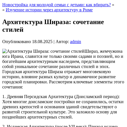
Новостройка для молодой семьи с детьми: как вбирать?
»
«
Изучение истории через архитектуру в Риме
Архитектура Шираза: сочетание
стилей
Опубликовано
18.08.2025
|
Автор:
admin
Шираз, жемчужина
юга Ирана, славится не только своими садами и поэзией, но и
богатейшим архитектурным наследием, представляющим
собой уникальное сочетание различных стилей и эпох.
Городская архитектура Шираза отражает многовековую
историю, влияние разных культур и динамичное развитие
городской планировки. Рассмотрим ключевые элементы этого
сочетания:
1. Древняя Персидская Архитектура (Доисламский период):
Хотя многие доисламские постройки не сохранились, остатки
древних крепостей и основания зданий свидетельствуют о
развитой строительной культуре. Это заложило основу для
позднейших архитектурных стилей.
2. Исламская Архитектура (после VII века): Приход ислама