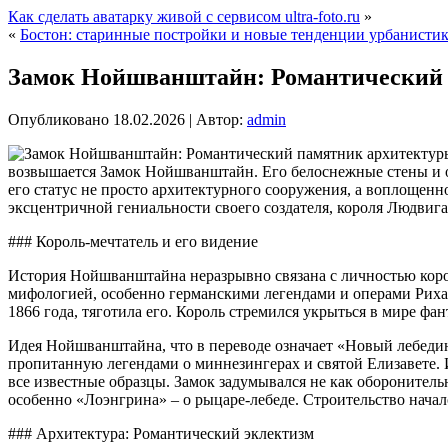
Как сделать аватарку живой с сервисом ultra-foto.ru
»
«
Бостон: старинные постройки и новые тенденции урбанисти
Замок Нойшванштайн: Романтический 
Опубликовано
18.02.2026
|
Автор:
admin
возвышается Замок Нойшванштайн. Его белоснежные стены и о
его статус не просто архитектурного сооружения, а воплоще
эксцентричной гениальности своего создателя, короля Людвига
### Король-мечтатель и его видение
История Нойшванштайна неразрывно связана с личностью корол
мифологией, особенно германскими легендами и операми Рихар
1866 года, тяготила его. Король стремился укрыться в мире ф
Идея Нойшванштайна, что в переводе означает «Новый лебедин
пропитанную легендами о миннезингерах и святой Елизавете. 
все известные образцы. Замок задумывался не как оборонитель
особенно «Лоэнгрина» – о рыцаре-лебеде. Строительство начало
### Архитектура: Романтический эклектизм