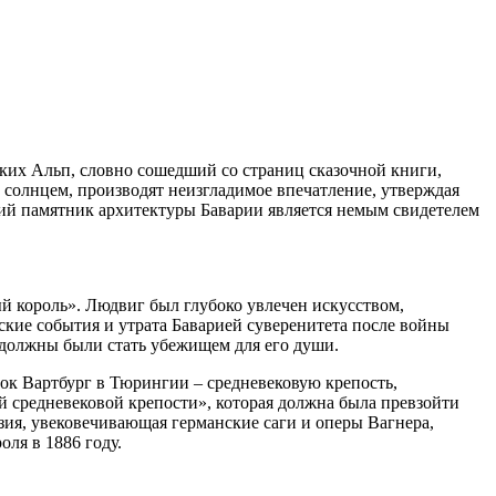
ких Альп, словно сошедший со страниц сказочной книги,
солнцем, производят неизгладимое впечатление, утверждая
ий памятник архитектуры Баварии является немым свидетелем
й король». Людвиг был глубоко увлечен искусством,
кие события и утрата Баварией суверенитета после войны
е должны были стать убежищем для его души.
мок Вартбург в Тюрингии – средневековую крепость,
й средневековой крепости», которая должна была превзойти
зия, увековечивающая германские саги и оперы Вагнера,
оля в 1886 году.