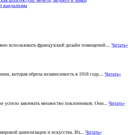
кая архитектура: мечети, медресе и замки
т вандализма
ожно использовать французский дизайн помещений....
Читать»
нии, которая обрела независимость в 1918 году....
Читать»
уже успело завоевать множество поклонников. Они...
Читать»
мировой цивилизации и искусства. Их...
Читать»