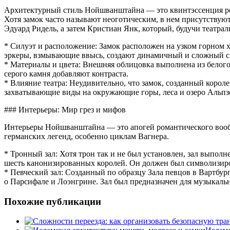
Архитектурный стиль Нойшванштайна — это квинтэссенция ром
Хотя замок часто называют неоготическим, в нем присутствую
Эдуард Ридель, а затем Кристиан Янк, который, будучи театр
* Силуэт и расположение: Замок расположен на узком горном 
эркеры, взмывающие ввысь, создают динамичный и сложный сил
* Материалы и цвета: Внешняя облицовка выполнена из белого и
серого камня добавляют контраста.
* Влияние театра: Неудивительно, что замок, созданный корол
захватывающие виды на окружающие горы, леса и озеро Альпз
### Интерьеры: Мир грез и мифов
Интерьеры Нойшванштайна — это апогей романтического вообр
германских легенд, особенно циклам Вагнера.
* Тронный зал: Хотя трон так и не был установлен, зал выпо
шесть канонизированных королей. Он должен был символизиро
* Певческий зал: Созданный по образцу Зала певцов в Вартбу
о Парсифале и Лоэнгрине. Зал был предназначен для музыкальны
Похожие публикации