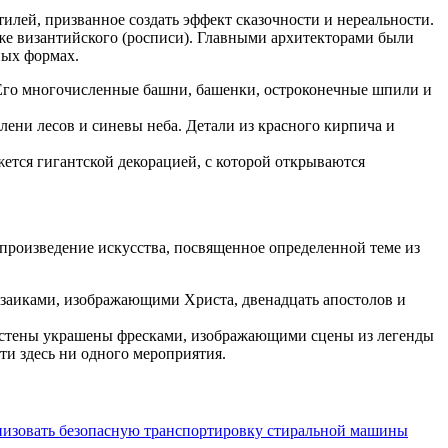
лей, призванное создать эффект сказочности и нереальности.
аже византийского (росписи). Главными архитекторами были
ных формах.
. Его многочисленные башни, башенки, остроконечные шпили и
лени лесов и синевы неба. Детали из красного кирпича и
жется гигантской декорацией, с которой открываются
роизведение искусства, посвященное определенной теме из
мозаиками, изображающими Христа, двенадцать апостолов и
го стены украшены фресками, изображающими сцены из легенды
ти здесь ни одного мероприятия.
анизовать безопасную транспортировку стиральной машины