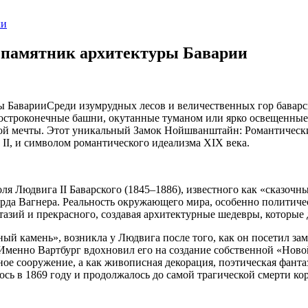
ки
памятник архитектуры Баварии
Среди изумрудных лесов и величественных гор баварс
строконечные башни, окутанные туманом или ярко освещенные 
нной мечты. Этот уникальный Замок Нойшванштайн: Романтическ
 II, и символом романтического идеализма XIX века.
я Людвига II Баварского (1845–1886), известного как «сказочны
да Вагнера. Реальность окружающего мира, особенно политичес
антазий и прекрасного, создавая архитектурные шедевры, которы
ый камень», возникла у Людвига после того, как он посетил за
Именно Вартбург вдохновил его на создание собственной «Ново
ное сооружение, а как живописная декорация, поэтическая фанта
сь в 1869 году и продолжалось до самой трагической смерти кор