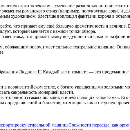
антического эклектизма, смешение различных исторических сти
т элементы романского стиля (например, полукруглые арки) и д
альным художником, блестяще воплощал фантазии короля в объем
хребте, что придает ему ещё большую драматичность и величие
уэт, который меняется с каждой точки обзора.
звестняка, что придаёт замку воздушность и яркость на фоне зе
ем, обожавшим оперу, имеет сильное театральное влияние. Он ка
ее.
ажения Людвига II. Каждый зал и комната — это продуманное п
лнен в неовизантийском стиле, с богато украшенными золотыми 
вать сакральность монаршей власти.
рге, это один из самых больших и впечатляющих залов замка. Е
х представлений и банкетов, хотя король так и не успел провес
Сложности переезда: как орг