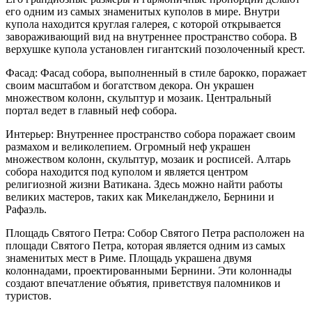
его одним из самых знаменитых куполов в мире. Внутри
купола находится круглая галерея, с которой открывается
завораживающий вид на внутреннее пространство собора. В
верхушке купола установлен гигантский позолоченный крест.
Фасад: Фасад собора, выполненный в стиле барокко, поражает
своим масштабом и богатством декора. Он украшен
множеством колонн, скульптур и мозаик. Центральный
портал ведет в главный неф собора.
Интерьер: Внутреннее пространство собора поражает своим
размахом и великолепием. Огромный неф украшен
множеством колонн, скульптур, мозаик и росписей. Алтарь
собора находится под куполом и является центром
религиозной жизни Ватикана. Здесь можно найти работы
великих мастеров, таких как Микеланджело, Бернини и
Рафаэль.
Площадь Святого Петра: Собор Святого Петра расположен на
площади Святого Петра, которая является одним из самых
знаменитых мест в Риме. Площадь украшена двумя
колоннадами, проектированными Бернини. Эти колоннады
создают впечатление объятия, приветствуя паломников и
туристов.