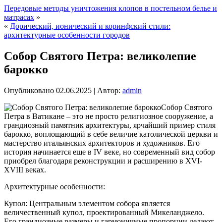
Передовые методы уничтожения клопов в постельном белье и
матрасах
»
«
Дорический, ионический и коринфский стили:
архитектурные особенности городов
Собор Святого Петра: великолепие
барокко
Опубликовано
02.06.2025
|
Автор:
admin
Собор Святого
Петра в Ватикане – это не просто религиозное сооружение, а
грандиозный памятник архитектуры, ярчайший пример стиля
барокко, воплощающий в себе величие католической церкви и
мастерство итальянских архитекторов и художников. Его
история начинается еще в IV веке, но современный вид собор
приобрел благодаря реконструкции и расширению в XVI-
XVIII веках.
Архитектурные особенности:
Купол: Центральным элементом собора является
величественный купол, проектированный Микеланджело.
Его грандиозные размеры и гармоничные пропорции делают