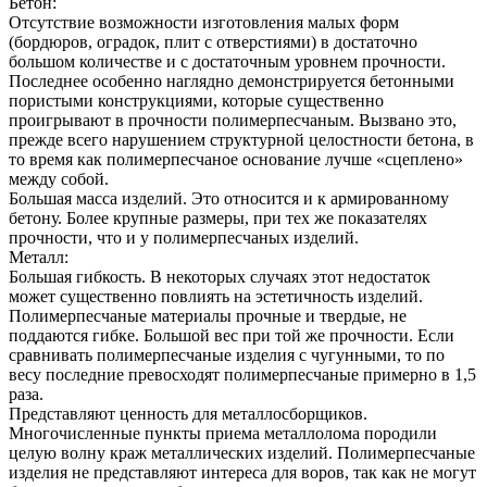
Бетон:
Отсутствие возможности изготовления малых форм
(бордюров, оградок, плит с отверстиями) в достаточно
большом количестве и с достаточным уровнем прочности.
Последнее особенно наглядно демонстрируется бетонными
пористыми конструкциями, которые существенно
проигрывают в прочности полимерпесчаным. Вызвано это,
прежде всего нарушением структурной целостности бетона, в
то время как полимерпесчаное основание лучше «сцеплено»
между собой.
Большая масса изделий. Это относится и к армированному
бетону. Более крупные размеры, при тех же показателях
прочности, что и у полимерпесчаных изделий.
Металл:
Большая гибкость. В некоторых случаях этот недостаток
может существенно повлиять на эстетичность изделий.
Полимерпесчаные материалы прочные и твердые, не
поддаются гибке. Большой вес при той же прочности. Если
сравнивать полимерпесчаные изделия с чугунными, то по
весу последние превосходят полимерпесчаные примерно в 1,5
раза.
Представляют ценность для металлосборщиков.
Многочисленные пункты приема металлолома породили
целую волну краж металлических изделий. Полимерпесчаные
изделия не представляют интереса для воров, так как не могут