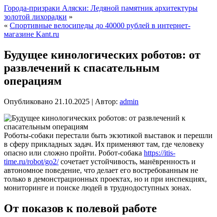
Города-призраки Аляски: Ледяной памятник архитектуры
золотой лихорадки
»
«
Спортивные велосипеды до 40000 рублей в интернет-
магазине Kant.ru
Будущее кинологических роботов: от
развлечений к спасательным
операциям
Опубликовано
21.10.2025
|
Автор:
admin
Роботы-собаки перестали быть экзотикой выставок и перешли
в сферу прикладных задач. Их применяют там, где человеку
опасно или сложно пройти. Робот-собака
https://itis-
time.ru/robot/go2/
сочетает устойчивость, манёвренность и
автономное поведение, что делает его востребованным не
только в демонстрационных проектах, но и при инспекциях,
мониторинге и поиске людей в труднодоступных зонах.
От показов к полевой работе